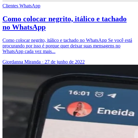
Clientes
WhatsApp
Como colocar negrito, itálico e tachado
no WhatsApp
Como colocar negrito, itálico e tachado no WhatsApp Se você está
procurando por isso é porque quer deixar suas mensagens no
WhatsApp cada vez mais...
Giordanna Miranda
·
27 de junho de 2022