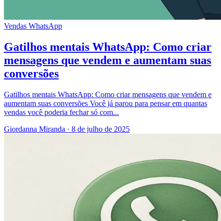
Vendas
WhatsApp
Gatilhos mentais WhatsApp: Como criar
mensagens que vendem e aumentam suas
conversões
Gatilhos mentais WhatsApp: Como criar mensagens que vendem e
aumentam suas conversões Você já parou para pensar em quantas
vendas você poderia fechar só com...
Giordanna Miranda
·
8 de julho de 2025