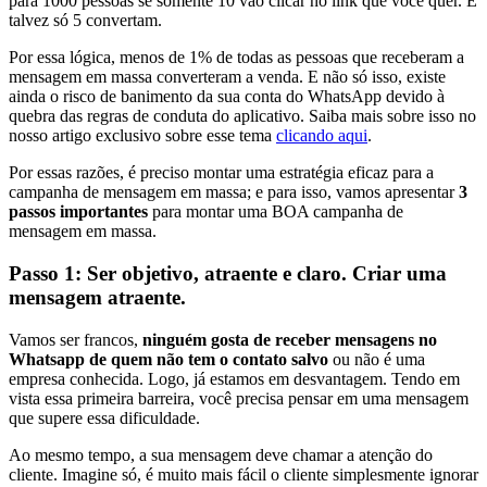
para 1000 pessoas se somente 10 vão clicar no link que você quer. E
talvez só 5 convertam.
Por essa lógica, menos de 1% de todas as pessoas que receberam a
mensagem em massa converteram a venda. E não só isso, existe
ainda o risco de banimento da sua conta do WhatsApp devido à
quebra das regras de conduta do aplicativo. Saiba mais sobre isso no
nosso artigo exclusivo sobre esse tema
clicando aqui
.
Por essas razões, é preciso montar uma estratégia eficaz para a
campanha de mensagem em massa; e para isso, vamos apresentar
3
passos importantes
para montar uma BOA campanha de
mensagem em massa.
Passo 1: Ser objetivo, atraente e claro. Criar uma
mensagem atraente.
Vamos ser francos,
ninguém gosta de receber mensagens no
Whatsapp de quem não tem o contato salvo
ou não é uma
empresa conhecida. Logo, já estamos em desvantagem. Tendo em
vista essa primeira barreira, você precisa pensar em uma mensagem
que supere essa dificuldade.
Ao mesmo tempo, a sua mensagem deve chamar a atenção do
cliente. Imagine só, é muito mais fácil o cliente simplesmente ignorar