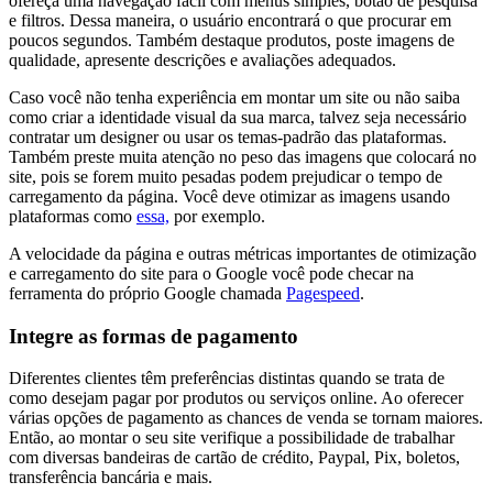
ofereça uma navegação fácil com menus simples, botão de pesquisa
e filtros. Dessa maneira, o usuário encontrará o que procurar em
poucos segundos. Também destaque produtos, poste imagens de
qualidade, apresente descrições e avaliações adequados.
Caso você não tenha experiência em montar um site ou não saiba
como criar a identidade visual da sua marca, talvez seja necessário
contratar um designer ou usar os temas-padrão das plataformas.
Também preste muita atenção no peso das imagens que colocará no
site, pois se forem muito pesadas podem prejudicar o tempo de
carregamento da página. Você deve otimizar as imagens usando
plataformas como
essa,
por exemplo.
A velocidade da página e outras métricas importantes de otimização
e carregamento do site para o Google você pode checar na
ferramenta do próprio Google chamada
Pagespeed
.
Integre as formas de pagamento
Diferentes clientes têm preferências distintas quando se trata de
como desejam pagar por produtos ou serviços online. Ao oferecer
várias opções de pagamento as chances de venda se tornam maiores.
Então, ao montar o seu site verifique a possibilidade de trabalhar
com diversas bandeiras de cartão de crédito, Paypal, Pix, boletos,
transferência bancária e mais.