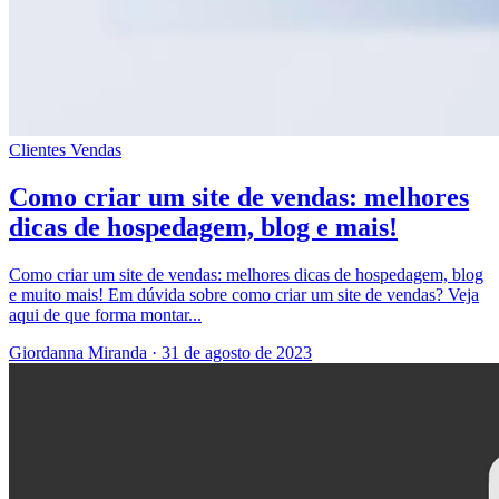
Clientes
Vendas
Como criar um site de vendas: melhores
dicas de hospedagem, blog e mais!
Como criar um site de vendas: melhores dicas de hospedagem, blog
e muito mais! Em dúvida sobre como criar um site de vendas? Veja
aqui de que forma montar...
Giordanna Miranda
·
31 de agosto de 2023