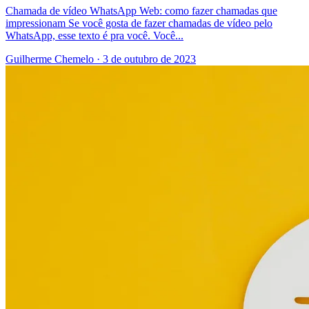
Chamada de vídeo WhatsApp Web: como fazer chamadas que
impressionam Se você gosta de fazer chamadas de vídeo pelo
WhatsApp, esse texto é pra você. Você...
Guilherme Chemelo
·
3 de outubro de 2023