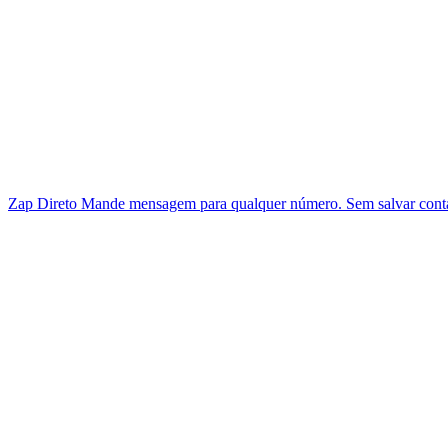
Zap Direto
Mande mensagem para qualquer número. Sem salvar cont