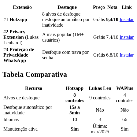
Extensão
Destaque
Preço
Nota
Link
8 alvos de desfoque +
#1 Hotzapp
desfoque automático por
Grátis
9,4/10
Instalar
inatividade
#2 Privacy
A mais popular (1M+
Extension
(Lukas
Grátis
7,4/10
Instalar
usuários)
Lenhardt)
#3 Proteção de
Desfoque com trava por
Privacidade
Grátis
6,8/10
Instalar
senha
WhatsApp
Tabela Comparativa
Recurso
Hotzapp
Lukas Len
WAPlus
8
4
Alvos de desfoque
9 controles
controles
controles
Desfoque automático por
15s a
Não
Não
inatividade
5min
Idiomas
10
3
66
Última:
Manutenção ativa
Sim
Sim
mar/2025