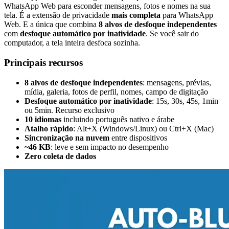
WhatsApp Web para esconder mensagens, fotos e nomes na sua
tela. É a extensão de privacidade
mais completa
para WhatsApp
Web. E a única que combina
8 alvos de desfoque independentes
com
desfoque automático por inatividade
. Se você sair do
computador, a tela inteira desfoca sozinha.
Principais recursos
8 alvos de desfoque independentes
: mensagens, prévias,
mídia, galeria, fotos de perfil, nomes, campo de digitação
Desfoque automático por inatividade
: 15s, 30s, 45s, 1min
ou 5min. Recurso exclusivo
10 idiomas
incluindo português nativo e árabe
Atalho rápido
: Alt+X (Windows/Linux) ou Ctrl+X (Mac)
Sincronização na nuvem
entre dispositivos
~46 KB
: leve e sem impacto no desempenho
Zero coleta de dados