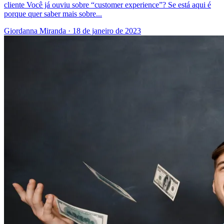
cliente Você já ouviu sobre “customer experience”? Se está aqui é
porque quer saber mais sobre...
Giordanna Miranda
·
18 de janeiro de 2023