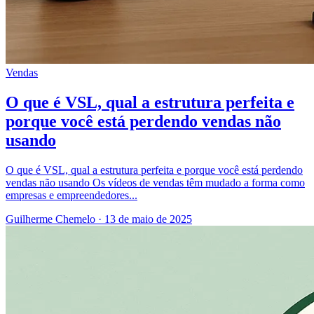
Vendas
O que é VSL, qual a estrutura perfeita e
porque você está perdendo vendas não
usando
O que é VSL, qual a estrutura perfeita e porque você está perdendo
vendas não usando Os vídeos de vendas têm mudado a forma como
empresas e empreendedores...
Guilherme Chemelo
·
13 de maio de 2025