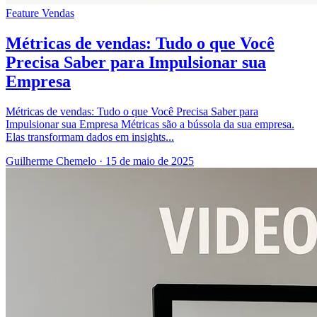
Feature
Vendas
Métricas de vendas: Tudo o que Você
Precisa Saber para Impulsionar sua
Empresa
Métricas de vendas: Tudo o que Você Precisa Saber para
Impulsionar sua Empresa Métricas são a bússola da sua empresa.
Elas transformam dados em insights...
Guilherme Chemelo
·
15 de maio de 2025